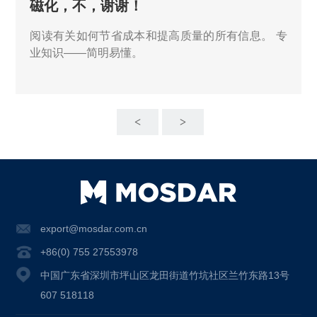
磁化，不，谢谢！
阅读有关如何节省成本和提高质量的所有信息。 专
业知识——简明易懂。
<
>
export@mosdar.com.cn
+86(0) 755 27553978
中国广东省深圳市坪山区龙田街道竹坑社区兰竹东路13号
607 518118